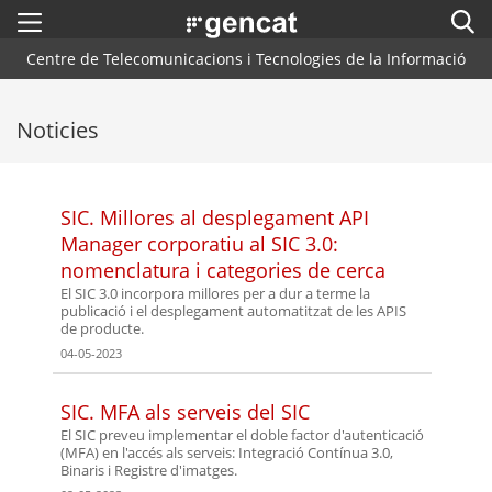
Menú
Cerc
. Obre en una nova finestra.
Centre de Telecomunicacions i Tecnologies de la Informació
Inici
Cercador
Noticies
Arquitectura CTTI
Blog
SIC. Millores al desplegament API
Plataformes i Frameworks
Manager corporatiu al SIC 3.0:
nomenclatura i categories de cerca
Centres de Suport
El SIC 3.0 incorpora millores per a dur a terme la
publicació i el desplegament automatitzat de les APIS
de producte.
Contacte
04-05-2023
SIC. MFA als serveis del SIC
El SIC preveu implementar el doble factor d'autenticació
(MFA) en l'accés als serveis: Integració Contínua 3.0,
Binaris i Registre d'imatges.