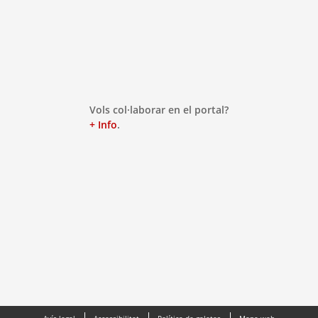
Vols col·laborar en el portal?
+ Info
.
Avís legal
Accessibilitat
Política de galetes
Mapa web