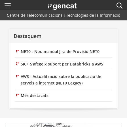
Menú
Cerc
. Obre en una nova finestra.
Centre de Telecomunicacions i Tecnologies de la Informació
Inici
Cercador
Arquitectura CTTI
Destaquem
Blog
NET0 - Nou manual Jira de Provisió NET0
Plataformes i Frameworks
SIC+ S'afegeix suport per Databricks a AWS
Centres de Suport
AWS - Actualització sobre la publicació de
serveis a internet (NET0 Legacy)
Contacte
Més destacats