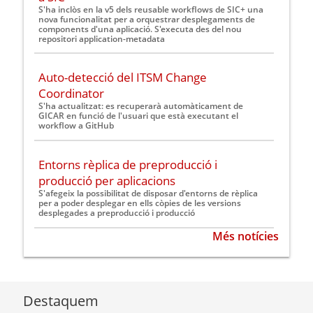
S'ha inclòs en la v5 dels reusable workflows de SIC+ una
nova funcionalitat per a orquestrar desplegaments de
components d'una aplicació. S'executa des del nou
repositori application-metadata
Auto-detecció del ITSM Change
Coordinator
S'ha actualitzat: es recuperarà automàticament de
GICAR en funció de l'usuari que està executant el
workflow a GitHub
Entorns rèplica de preproducció i
producció per aplicacions
S'afegeix la possibilitat de disposar d'entorns de rèplica
per a poder desplegar en ells còpies de les versions
desplegades a preproducció i producció
Més notícies
Destaquem