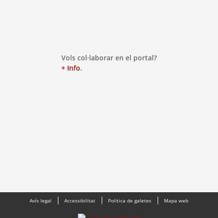
Vols col·laborar en el portal?
+ Info
.
Avís legal
Accessibilitat
Política de galetes
Mapa web