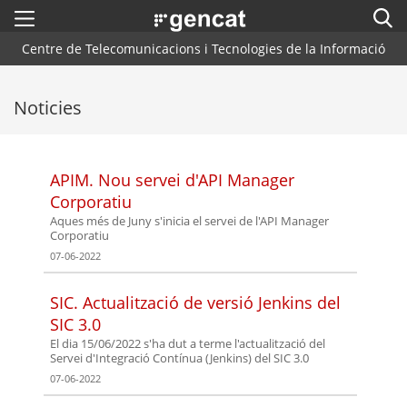
Menú
Cerc
. Obre en una nova finestra.
Centre de Telecomunicacions i Tecnologies de la Informació
Inici
Cercador
Noticies
Arquitectura CTTI
Blog
APIM. Nou servei d'API Manager
Plataformes i Frameworks
Corporatiu
Aques més de Juny s'inicia el servei de l'API Manager
Centres de Suport
Corporatiu
07-06-2022
Contacte
SIC. Actualització de versió Jenkins del
SIC 3.0
El dia 15/06/2022 s'ha dut a terme l'actualització del
Servei d'Integració Contínua (Jenkins) del SIC 3.0
07-06-2022