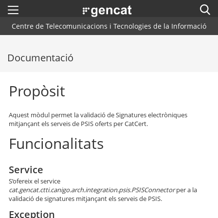
Menú
Cerc
. Obre en una nova finestra.
Centre de Telecomunicacions i Tecnologies de la Informació
Inici
Cercador
Documentació
Arquitectura CTTI
Blog
Propòsit
Plataformes i Frameworks
Aquest mòdul permet la validació de Signatures electròniques
Centres de Suport
mitjançant els serveis de PSIS oferts per CatCert.
Funcionalitats
Contacte
Service
S’ofereix el service
cat.gencat.ctti.canigo.arch.integration.psis.PSISConnector
per a la
validació de signatures mitjançant els serveis de PSIS.
Exception