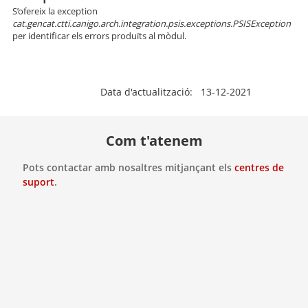
S’ofereix la exception
cat.gencat.ctti.canigo.arch.integration.psis.exceptions.PSISException
per identificar els errors produïts al mòdul.
Data d'actualització: 13-12-2021
Com t'atenem
Pots contactar amb nosaltres mitjançant els
centres de
suport
.