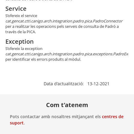
Service
S’ofereix el service
cat.gencat.ctti.canigo.arch.integration.padro.pica.PadroConnector
per a realitzar les operacions pels serveis de consulta de Padró a
través de la PICA.
Exception
S’ofereix la exception
cat.gencat.ctti.canigo.arch.integration.padro.pica.exceptions.PadroExce
per identificar els errors produïts al mòdul.
Data d'actualització: 13-12-2021
Com t'atenem
Pots contactar amb nosaltres mitjançant els
centres de
suport
.