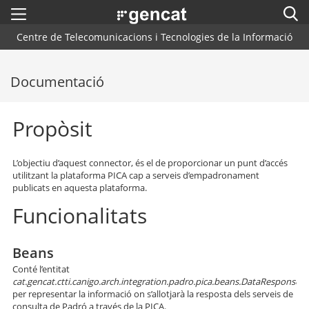
Menú
Cerc
. Obre en una nova finestra.
Centre de Telecomunicacions i Tecnologies de la Informació
Inici
Cercador
Documentació
Arquitectura CTTI
Blog
Propòsit
Plataformes i Frameworks
L’objectiu d’aquest connector, és el de proporcionar un punt d’accés
Centres de Suport
utilitzant la plataforma PICA cap a serveis d’empadronament
publicats en aquesta plataforma.
Contacte
Funcionalitats
Beans
Conté l’entitat
cat.gencat.ctti.canigo.arch.integration.padro.pica.beans.DataResponse
per representar la informació on s’allotjarà la resposta dels serveis de
consulta de Padró a través de la PICA.