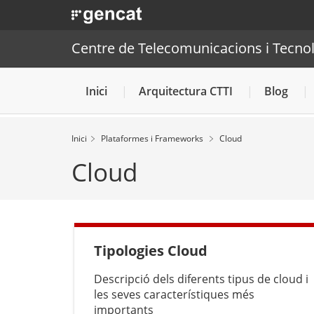
. Obre en una nova finestra.
. Obre en una nova finestra.
|
Centre de Telecomunic
Centre de Telecomunicacions i Tecnol
Inici
Arquitectura CTTI
Blog
Inici
Plataformes i Frameworks
Cloud
Cloud
Tipologies Cloud
Descripció dels diferents tipus de cloud i
les seves característiques més
importants