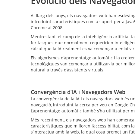
Evolució dels Navegado
Al llarg dels anys, els navegadors web han esdeving
introduint característiques com a suport per a JavaS
Chrome al 2008.
Mentrestant, el camp de la intel·ligència artifici
fer tasques que normalment requeririen intel·ligènc
càlcul que la IA realment es va començar a enlairar
Els algorismes d’aprenentatge automàtic i la creix
tecnològiques van començar a utilitzar-la per millo
natural a través d’assistents virtuals.
Convergència d’IA i Navegadors Web
La convergència de la IA i els navegadors web és u
navegació, introduint la cerca per veu en Google C
L’aprenentatge automàtic també s’ha utilitzat per mil
Més recentment, els navegadors web han començat a 
característiques que milloren l’accessibilitat, com
s’interactua amb la web, la qual cosa promet un fut