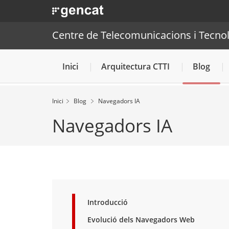
. Obre en una nova finestra.
. Obre en una nova finestra.
|
Centre de Telecomunic
Centre de Telecomunicacions i Tecnol
Inici
Arquitectura CTTI
Blog
Inici
Blog
Navegadors IA
Navegadors IA
Introducció
Evolució dels Navegadors Web