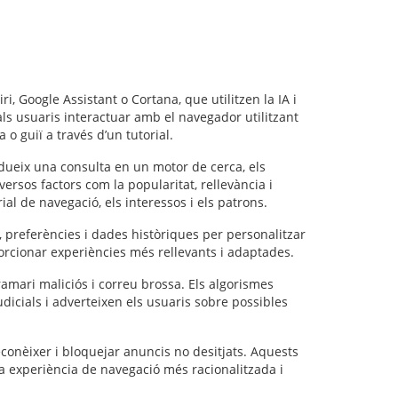
i, Google Assistant o Cortana, que utilitzen la IA i
ls usuaris interactuar amb el navegador utilitzant
 guiï a través d’un tutorial.
odueix una consulta en un motor de cerca, els
versos factors com la popularitat, rellevància i
al de navegació, els interessos i els patrons.
 preferències i dades històriques per personalitzar
porcionar experiències més rellevants i adaptades.
ramari maliciós i correu brossa. Els algorismes
udicials i adverteixen els usuaris sobre possibles
conèixer i bloquejar anuncis no desitjats. Aquests
a experiència de navegació més racionalitzada i