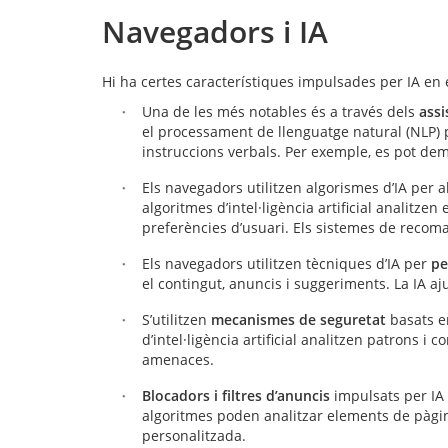
Navegadors i IA
Hi ha certes característiques impulsades per IA e
Una de les més notables és a través dels
assi
el processament de llenguatge natural (NLP) p
instruccions verbals. Per exemple, es pot dem
Els navegadors utilitzen algorismes d’IA per 
algoritmes d’intel·ligència artificial analitze
preferències d’usuari. Els sistemes de recoman
Els navegadors utilitzen tècniques d’IA per
pe
el contingut, anuncis i suggeriments. La IA a
S’utilitzen
mecanismes de seguretat
basats en
d’intel·ligència artificial analitzen patrons i
amenaces.
Blocadors i filtres d’anuncis
impulsats per IA 
algoritmes poden analitzar elements de pàgine
personalitzada.