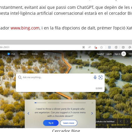
onstantment, evitant així que passi com ChatGPT, que depèn de les 
esta intel·ligència artificial conversacional estarà en el cercador 
rcador
www.bing.com
, i en la fila d’opcions de dalt, prémer l’opció Xat
Cercador Bing