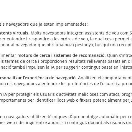
n els navegadors que ja estan implementades:
stents virtuals
. Molts navegadors integren assistents de veu com Sir
er entendre i respondre a les ordres de veu, la qual cosa permet a
anar al navegador que obri una nova pestanya, busqui una recepta o
alimentar
motors de cerca i sistemes de recomanació
. Quan s’intr
n els termes de cerca i proporcionen resultats rellevants basats en di
ació també impulsen la IA per suggerir contingut basat en l’histori
rsonalitzar l’experiència de navegació
. Analitzen el comportament,
juda els navegadors a entendre les preferències de l’usuari i a pro
 IA per protegir els usuaris d’activitats malicioses com atacs, prog
 comportaments per identificar llocs web o fitxers potencialment perj
en navegadors utilitzen tècniques d’aprenentatge automàtic per re
s web i distingir entre anuncis i contingut, donant als usuaris un