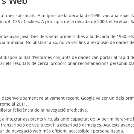
rs Web
ut més sofisticats. A mitjans de la dècada de 1990, van aparèixer N
cript, CSS i Cookies. A principis de la dècada de 2000, el Firefox i 
al també avançava. Des dels seus primers dies a la dècada de 1950,
ia humana. No obstant això, no va ser fins a l’explosió de dades de
.
ent disponibilitat d’enormes conjunts de dades van portar al ràpid
rar els resultats de cerca, proporcionar recomanacions personalitz
n desenvolupament relativament recent. Google va ser un dels prim
hrome al 2011.
lorar l’eficiència de la navegació predictiva.
integrar assistents virtuals amb capacitat de IA per millorar-ne l
 la transcripció de veu a text i la descripció d’imatges. Aquests av
ur de navegació web més eficient, accessible i personalitzada.