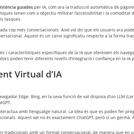
sistència guiades
per IA, com ara la traducció automàtica de pàgine
tiques tenen com a objectiu millorar l’accessibilitat i la comoditat d
tes tasques.
ada cop més conversacionals. Això vol dir que els usuaris ara pode
rsacional. Aquest és un canvi significatiu respecte a la forma tra
ts i característiques específiques de la IA que ofereixen els nave
ors poden tenir diferents nivells d’integració i confiança en la IA p
t Virtual d’IA
 navegador Edge. Bing, en la seva funció de xat disposa d’un LLM (
atGPT.
’interactua amb llenguatge natural. La idea és que es poden fer p
cionals. Aquest xat no és exactament ChatGPT, però sí un germà. A
ues tradicionals amb un format conversacional, de manera que en u