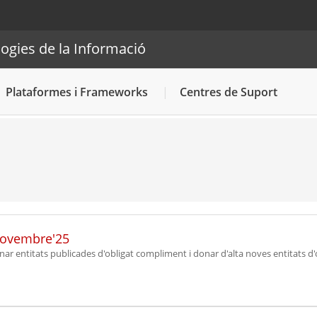
acions i Tecnologies de la Informació
ogies de la Informació
Cercador
Plataformes i Frameworks
Centres de Suport
 novembre'25
onar entitats publicades d'obligat compliment i donar d'alta noves entitats d