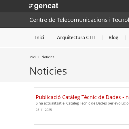
. Obre en una nova finestra.
. Obre en una nova finestra.
|
Centre de Telecomunic
Centre de Telecomunicacions i Tecnol
Inici
Arquitectura CTTI
Blog
Inici
Noticies
Noticies
Publicació Catàleg Tècnic de Dades -
S'ha actualitzat el Catàleg Tècnic de Dades per evoluci
25-11-2025