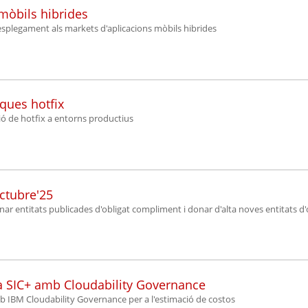
mòbils hibrides
esplegament als markets d'aplicacions mòbils hibrides
ques hotfix
ció de hotfix a entorns productius
octubre'25
onar entitats publicades d'obligat compliment i donar d'alta noves entitats d
 a SIC+ amb Cloudability Governance
mb IBM Cloudability Governance per a l'estimació de costos