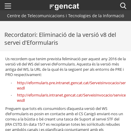
Menú
Cerc
. Obre en una nova finestra.
Centre de Telecomunicacions i Tecnologies de la Informació
Inici
Cercador
Recordatori: Eliminació de la versió v8 del
Arquitectura CTTI
servei d'Eformularis
Blog
Us recordem que tenim prevista l’eliminació per aquest any 2016 de la
Plataformes i Frameworks
versió v8 del WS del servei d’eFormularis. Aquesta és la versió més
antiga del WS, la URL de la qual és la següent per als entorns de PRE i
Centres de Suport
PRO respectivament:
http://eformularis.pre.intranet.gencat.cat/ServeisInvocacio/serv
Contacte
wsdl
http://eformularis.intranet.gencat.cat/ServeisInvocacio/services
wsdl
Preguem que tots els consumidors d’aquesta versió del WS
d’eFormularis es posin en contacte amb el CS Canigó enviant-nos un
correu a la bústia o bé creant una tasca de Suport al servei STF del
JIRA CSTD. En data 15/7 es recopilaran totes les sol·licituds rebudes
per ambdós canals i es planificarà conjuntament amb els