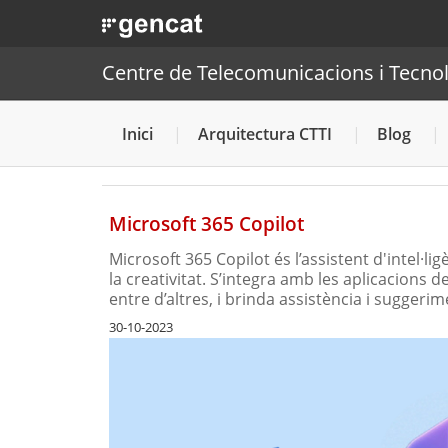
. Obre en una nova finestra.
|
Centre de Telecomunic
. Obre en una nova finestra.
Centre de Telecomunicacions i Tecnol
Inici
Arquitectura CTTI
Blog
Microsoft 365 Copilot
Microsoft 365 Copilot és l’assistent d'intel·ligè
la creativitat. S’integra amb les aplicacions
entre d’altres, i brinda assistència i suggerim
30-10-2023