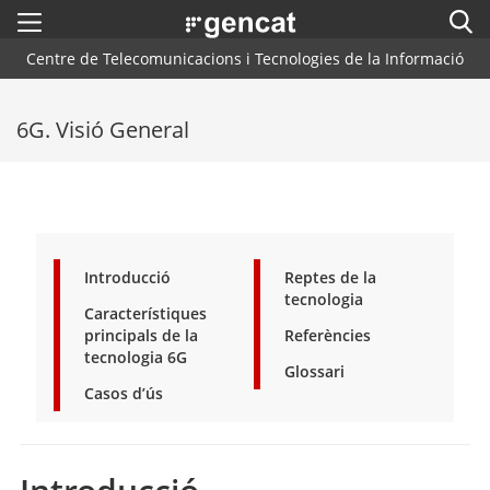
Menú
Cerc
. Obre en una nova finestra.
Centre de Telecomunicacions i Tecnologies de la Informació
Inici
Cercador
6G. Visió General
Arquitectura CTTI
Blog
Plataformes i Frameworks
Introducció
Reptes de la
Centres de Suport
tecnologia
Característiques
Contacte
principals de la
Referències
tecnologia 6G
Glossari
Casos d’ús