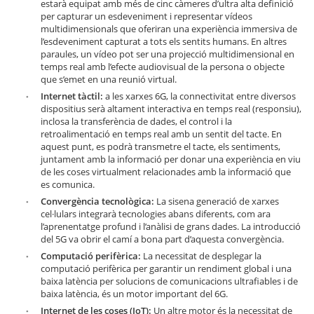
estarà equipat amb més de cinc càmeres d’ultra alta definició
per capturar un esdeveniment i representar vídeos
multidimensionals que oferiran una experiència immersiva de
l’esdeveniment capturat a tots els sentits humans. En altres
paraules, un vídeo pot ser una projecció multidimensional en
temps real amb l’efecte audiovisual de la persona o objecte
que s’emet en una reunió virtual.
Internet tàctil:
a les xarxes 6G, la connectivitat entre diversos
dispositius serà altament interactiva en temps real (responsiu),
inclosa la transferència de dades, el control i la
retroalimentació en temps real amb un sentit del tacte. En
aquest punt, es podrà transmetre el tacte, els sentiments,
juntament amb la informació per donar una experiència en viu
de les coses virtualment relacionades amb la informació que
es comunica.
Convergència tecnològica:
La sisena generació de xarxes
cel·lulars integrarà tecnologies abans diferents, com ara
l’aprenentatge profund i l’anàlisi de grans dades. La introducció
del 5G va obrir el camí a bona part d’aquesta convergència.
Computació perifèrica:
La necessitat de desplegar la
computació perifèrica per garantir un rendiment global i una
baixa latència per solucions de comunicacions ultrafiables i de
baixa latència, és un motor important del 6G.
Internet de les coses (IoT):
Un altre motor és la necessitat de