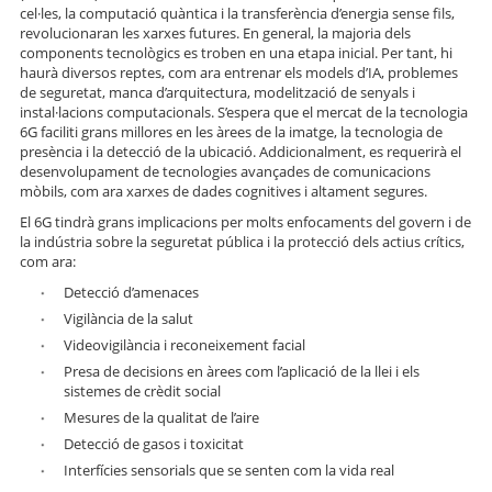
cel·les, la computació quàntica i la transferència d’energia sense fils,
revolucionaran les xarxes futures. En general, la majoria dels
components tecnològics es troben en una etapa inicial. Per tant, hi
haurà diversos reptes, com ara entrenar els models d’IA, problemes
de seguretat, manca d’arquitectura, modelització de senyals i
instal·lacions computacionals. S’espera que el mercat de la tecnologia
6G faciliti grans millores en les àrees de la imatge, la tecnologia de
presència i la detecció de la ubicació. Addicionalment, es requerirà el
desenvolupament de tecnologies avançades de comunicacions
mòbils, com ara xarxes de dades cognitives i altament segures.
El 6G tindrà grans implicacions per molts enfocaments del govern i de
la indústria sobre la seguretat pública i la protecció dels actius crítics,
com ara:
Detecció d’amenaces
Vigilància de la salut
Videovigilància i reconeixement facial
Presa de decisions en àrees com l’aplicació de la llei i els
sistemes de crèdit social
Mesures de la qualitat de l’aire
Detecció de gasos i toxicitat
Interfícies sensorials que se senten com la vida real