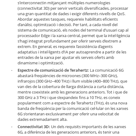
s’interconnectin mitjançant múltiples numerologies
(connectivitat 3D) per servir verticals diversificades, processar
una gran quantitat de dades i exigir diferents nivells de QoS.
Abordar aquestes tasques, requereix habilitats eficients
d’anàlisi, optimització i decisió. Per tant, a cada nivell del
sistema de comunicació, els nodes del terminal d’usuari cap al
processador Edge i la xarxa central, permet que la intel·ligència
s’hagi integrat profundament per oferir serveis d’extrem a
extrem. En general, es requereix l’assistència d’agents
adaptatius i intel·ligents d’IA per autoaprendre a partir de les
entrades de la xarxa per ajustar els serveis oferts amb
dinamisme i optimització.
Espectre de comunicació de Terahertz:
La comunicació 6G
abastarà freqüències de microones (300 MHz–300 GHz),
infrarojos (300 GHz–400 THz) i llum visible (400–800 THz), que
van des de la cobertura de llarga distància a curta distància,
mentre coexisteix amb les generacions anteriors. Tot i que de
300 GHz a 3 THz i que s’expandeix fins a 10 THz, es coneix
popularment com a espectre de Terahertz (THz), és una nova
banda de freqüència per la comunicació cel·lular on les xarxes
6G s’orientaran exclusivament per oferir una velocitat de
dades extremadament alta.
Connectivitat 3D:
Un dels requisits importants de les xarxes
6G, a diferència de les generacions anteriors, és tenir una