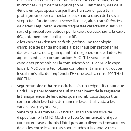
microones (RF) o de fibra òptica (no RF). Tanmateix, des de la
4G, els enllaços òptics d’espai lliure han començat a tenir
protagonisme per connectar el backhaul a causa de la seva
simplicitat, funcionament sense llicència, altes transferències
de dades i seguretat. A causa d’aquestes característiques, VLC
serà el principal competidor per la xarxa de backhaul a la xarxa
6G, juntament amb enllaços de RF.
A les xarxes 6G denses, serà obligatòria una tecnologia
d’amplada de banda molt alta al backhaul per gestionar les
dades a causa de la gran quantitat de generació de dades. En
aquest sentit, les comunicacions VLC i THz seran els dos
candidats principals per la comunicació cel·lular 6G a la capa
física. El VLC com a tecnologia complementària a la RF, ocupa
l’escala més alta de freqüència THz que oscil·la entre 400 THz i
800 THz.
Seguretat BlockChain:
Blockchain és un Ledger distribuït que
tindrà un paper fonamental al manteniment de la seguretat i
la transparència de les dades quan nombrosos dispositius
comparteixin les dades de manera descentralitzada a les
xarxes B5G (Beyond 5G).
Sabem que les xarxes 6G tindran una xarxa massiva de
dispositius IoT i MTC (Machine Type Communication) que
connecten cases, ciutats i fàbriques amb diverses transaccions
de dades entre les entitats connectades a la xarxa. A més,