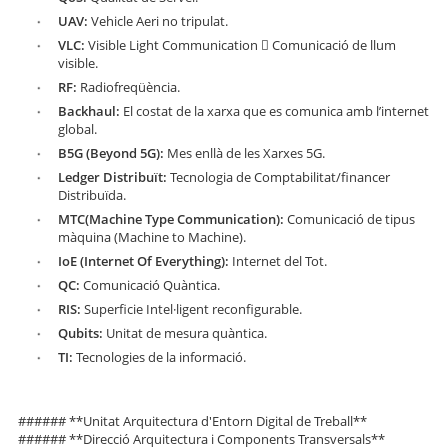
UAV:
Vehicle Aeri no tripulat.
VLC:
Visible Light Communication  Comunicació de llum
visible.
RF:
Radiofreqüència.
Backhaul:
El costat de la xarxa que es comunica amb l’internet
global.
B5G (Beyond 5G):
Mes enllà de les Xarxes 5G.
Ledger Distribuït:
Tecnologia de Comptabilitat/financer
Distribuïda.
MTC(Machine Type Communication):
Comunicació de tipus
màquina (Machine to Machine).
IoE (Internet Of Everything):
Internet del Tot.
QC:
Comunicació Quàntica.
RIS:
Superficie Intel·ligent reconfigurable.
Qubits:
Unitat de mesura quàntica.
TI:
Tecnologies de la informació.
###### **Unitat Arquitectura d'Entorn Digital de Treball**
###### **Direcció Arquitectura i Components Transversals**