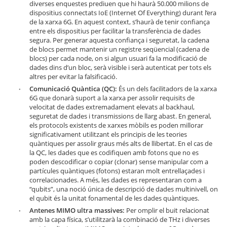
diverses enquestes prediuen que hi haurà 50.000 milions de
dispositius connectats IoE (Internet Of Everything) durant l’era
de la xarxa 6G. En aquest context, s’haurà de tenir confiança
entre els dispositius per facilitar la transferència de dades
segura. Per generar aquesta confiança i seguretat, la cadena
de blocs permet mantenir un registre seqüencial (cadena de
blocs) per cada node, on si algun usuari fa la modificació de
dades dins d’un bloc, serà visible i serà autenticat per tots els
altres per evitar la falsificació.
Comunicació Quàntica (QC):
És un dels facilitadors de la xarxa
6G que donarà suport a la xarxa per assolir requisits de
velocitat de dades extremadament elevats al backhaul,
seguretat de dades i transmissions de llarg abast. En general,
els protocols existents de xarxes mòbils es poden millorar
significativament utilitzant els principis de les teories
quàntiques per assolir graus més alts de llibertat. En el cas de
la QC, les dades que es codifiquen amb fotons que no es
poden descodificar o copiar (clonar) sense manipular com a
partícules quàntiques (fotons) estaran molt entrellaçades i
correlacionades. A més, les dades es representaran com a
“qubits”, una noció única de descripció de dades multinivell, on
el qubit és la unitat fonamental de les dades quàntiques.
Antenes MIMO ultra massives:
Per omplir el buit relacionat
amb la capa física, s’utilitzarà la combinació de THz i diverses