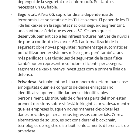
depengui de la seguretat de la informació. Per tant, es
necessita un 6G fiable.
Seguretat:
A l’era 6G, s’aprofundirà la dependència de
l’economia i les societats de les TI i les xarxes. El paper de les TI
i de les xarxes en la seguretat nacional segueix augmentant,
una continuació del que es veu a 5G. S’espera que el
desenvolupament cap a les infraestructures natives de núvol i
de punta continuï a les xarxes 6G. L’automatització de la
seguretat obre noves preguntes: l’aprenentatge automàtic es
pot utilitzar per fer sistemes més segurs, però també atacs
més perillosos. Les tècniques de seguretat de la capa física
també poden representar solucions eficients per assegurar
segments de xarxa menys investigats com a primera línia de
defensa.
Privadesa:
Actualment no hi ha manera de determinar sense
ambigüitats quan els conjunts de dades enllaçats i no
identificats superen el llindar per ser identificables
personalment. Els tribunals de diferents parts del món estan
prenent decisions sobre si s’està infringint la privadesa, mentre
que les empreses busquen noves maneres d’explotar les
dades privades per crear nous ingressos comercials. Com a
alternatives de solució, es pot considerar el blockchain,
tecnologies de registre distribuït i enfocaments diferencials de
privadesa.