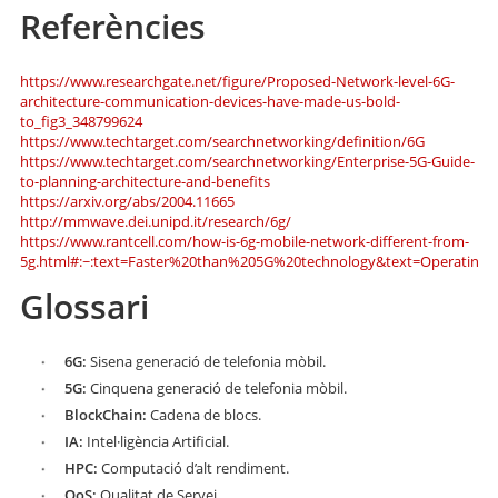
Referències
https://www.researchgate.net/figure/Proposed-Network-level-6G-
architecture-communication-devices-have-made-us-bold-
to_fig3_348799624
https://www.techtarget.com/searchnetworking/definition/6G
https://www.techtarget.com/searchnetworking/Enterprise-5G-Guide-
to-planning-architecture-and-benefits
https://arxiv.org/abs/2004.11665
http://mmwave.dei.unipd.it/research/6g/
https://www.rantcell.com/how-is-6g-mobile-network-different-from-
5g.html#:~:text=Faster%20than%205G%20technology&text=Operating
Glossari
6G:
Sisena generació de telefonia mòbil.
5G:
Cinquena generació de telefonia mòbil.
BlockChain:
Cadena de blocs.
IA:
Intel·ligència Artificial.
HPC:
Computació d’alt rendiment.
QoS:
Qualitat de Servei.