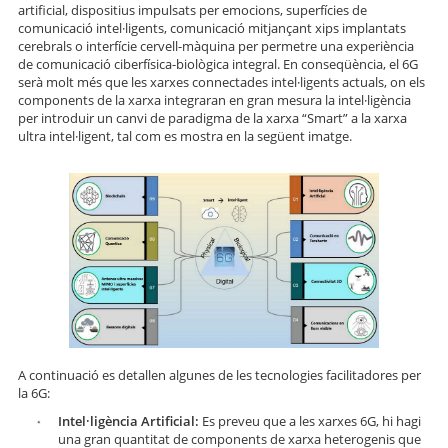
artificial, dispositius impulsats per emocions, superfícies de
comunicació intel·ligents, comunicació mitjançant xips implantats
cerebrals o interfície cervell-màquina per permetre una experiència
de comunicació ciberfísica-biològica integral. En conseqüència, el 6G
serà molt més que les xarxes connectades intel·ligents actuals, on els
components de la xarxa integraran en gran mesura la intel·ligència
per introduir un canvi de paradigma de la xarxa “Smart” a la xarxa
ultra intel·ligent, tal com es mostra en la següent imatge.
A continuació es detallen algunes de les tecnologies facilitadores per
la 6G:
Intel·ligència Artificial:
Es preveu que a les xarxes 6G, hi hagi
una gran quantitat de components de xarxa heterogenis que