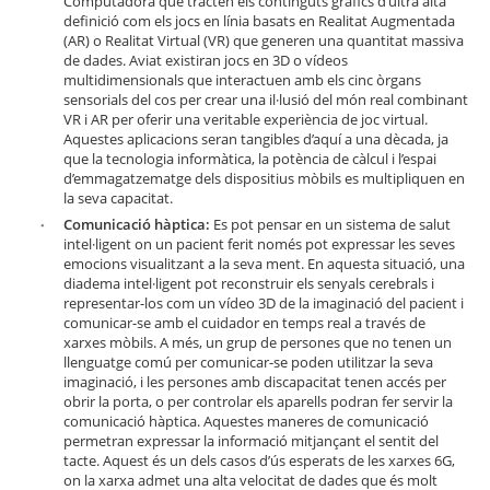
Computadora que tracten els continguts gràfics d’ultra alta
definició com els jocs en línia basats en Realitat Augmentada
(AR) o Realitat Virtual (VR) que generen una quantitat massiva
de dades. Aviat existiran jocs en 3D o vídeos
multidimensionals que interactuen amb els cinc òrgans
sensorials del cos per crear una il·lusió del món real combinant
VR i AR per oferir una veritable experiència de joc virtual.
Aquestes aplicacions seran tangibles d’aquí a una dècada, ja
que la tecnologia informàtica, la potència de càlcul i l’espai
d’emmagatzematge dels dispositius mòbils es multipliquen en
la seva capacitat.
Comunicació hàptica:
Es pot pensar en un sistema de salut
intel·ligent on un pacient ferit només pot expressar les seves
emocions visualitzant a la seva ment. En aquesta situació, una
diadema intel·ligent pot reconstruir els senyals cerebrals i
representar-los com un vídeo 3D de la imaginació del pacient i
comunicar-se amb el cuidador en temps real a través de
xarxes mòbils. A més, un grup de persones que no tenen un
llenguatge comú per comunicar-se poden utilitzar la seva
imaginació, i les persones amb discapacitat tenen accés per
obrir la porta, o per controlar els aparells podran fer servir la
comunicació hàptica. Aquestes maneres de comunicació
permetran expressar la informació mitjançant el sentit del
tacte. Aquest és un dels casos d’ús esperats de les xarxes 6G,
on la xarxa admet una alta velocitat de dades que és molt