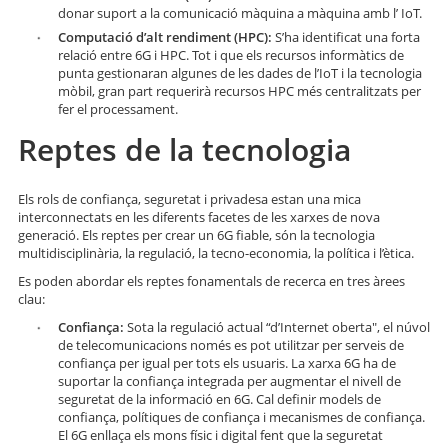
donar suport a la comunicació màquina a màquina amb l’ IoT.
Computació d’alt rendiment (HPC):
S’ha identificat una forta
relació entre 6G i HPC. Tot i que els recursos informàtics de
punta gestionaran algunes de les dades de l’IoT i la tecnologia
mòbil, gran part requerirà recursos HPC més centralitzats per
fer el processament.
Reptes de la tecnologia
Els rols de confiança, seguretat i privadesa estan una mica
interconnectats en les diferents facetes de les xarxes de nova
generació. Els reptes per crear un 6G fiable, són la tecnologia
multidisciplinària, la regulació, la tecno-economia, la política i l’ètica.
Es poden abordar els reptes fonamentals de recerca en tres àrees
clau:
Confiança:
Sota la regulació actual “d’Internet oberta", el núvol
de telecomunicacions només es pot utilitzar per serveis de
confiança per igual per tots els usuaris. La xarxa 6G ha de
suportar la confiança integrada per augmentar el nivell de
seguretat de la informació en 6G. Cal definir models de
confiança, polítiques de confiança i mecanismes de confiança.
El 6G enllaça els mons físic i digital fent que la seguretat