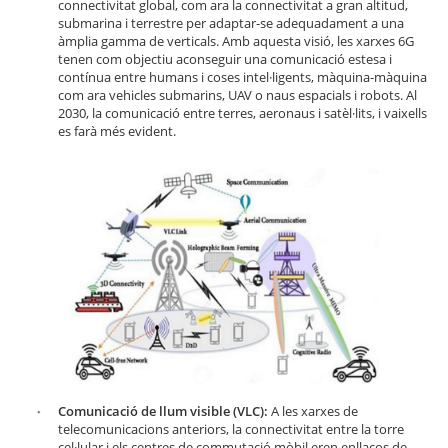
connectivitat global, com ara la connectivitat a gran altitud,
submarina i terrestre per adaptar-se adequadament a una
àmplia gamma de verticals. Amb aquesta visió, les xarxes 6G
tenen com objectiu aconseguir una comunicació estesa i
contínua entre humans i coses intel·ligents, màquina-màquina
com ara vehicles submarins, UAV o naus espacials i robots. Al
2030, la comunicació entre terres, aeronaus i satèl·lits, i vaixells
es farà més evident.
Comunicació de llum visible (VLC):
A les xarxes de
telecomunicacions anteriors, la connectivitat entre la torre
cel·lular i els centres de commutació mòbil eren enllaços de