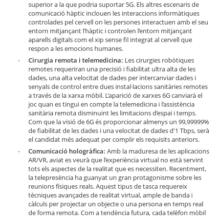
superior a la que podria suportar 5G. Els altres escenaris de
comunicació hàptic inclouen les interaccions informàtiques
controlades pel cervell on les persones interactuen amb el seu
entorn mitjançant l’hàptic i controlen l’entorn mitjançant
aparells digitals com el xip sense fil integrat al cervell que
respon a les emocions humanes.
Cirurgia remota i telemedicina:
Les cirurgies robòtiques
remotes requeriran una precisió i fiabilitat ultra alta de les
dades, una alta velocitat de dades per intercanviar dades i
senyals de control entre dues instal·lacions sanitàries remotes
a través de la xarxa mòbil. L’aparició de xarxes 6G canviarà el
joc quan es tingui en compte la telemedicina i l’assistència
sanitària remota disminuint les limitacions d’espai i temps.
Com que la visió de 6G és proporcionar almenys un 99,99999%
de fiabilitat de les dades i una velocitat de dades d'1 Tbps, serà
el candidat més adequat per complir els requisits anteriors.
Comunicació hologràfica:
Amb la maduresa de les aplicacions
AR/VR, aviat es veurà que l’experiència virtual no està servint
tots els aspectes de la realitat que es necessiten. Recentment,
la telepresència ha guanyat un gran protagonisme sobre les
reunions físiques reals. Aquest tipus de tasca requereix
tècniques avançades de realitat virtual, ample de banda i
càlculs per projectar un objecte o una persona en temps real
de forma remota. Com a tendència futura, cada telèfon mòbil