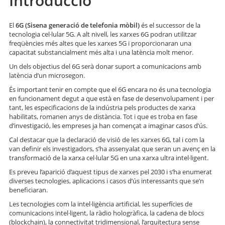
Introducció
El
6G (Sisena generació de telefonia mòbil)
és el successor de la
tecnologia cel·lular 5G. A alt nivell, les xarxes 6G podran utilitzar
freqüències més altes que les xarxes 5G i proporcionaran una
capacitat substancialment més alta i una latència molt menor.
Un dels objectius del 6G serà donar suport a comunicacions amb
latència d’un microsegon.
És important tenir en compte que el 6G encara no és una tecnologia
en funcionament degut a que està en fase de desenvolupament i per
tant, les especificacions de la indústria pels productes de xarxa
habilitats, romanen anys de distància. Tot i que es troba en fase
d’investigació, les empreses ja han començat a imaginar casos d’ús.
Cal destacar que la declaració de visió de les xarxes 6G, tal i com la
van definir els investigadors, s’ha assenyalat que seran un avenç en la
transformació de la xarxa cel·lular 5G en una xarxa ultra intel·ligent.
Es preveu l’aparició d’aquest tipus de xarxes pel 2030 i s’ha enumerat
diverses tecnologies, aplicacions i casos d’ús interessants que se’n
beneficiaran.
Les tecnologies com la intel·ligència artificial, les superfícies de
comunicacions intel·ligent, la ràdio hologràfica, la cadena de blocs
(blockchain), la connectivitat tridimensional, l’arquitectura sense