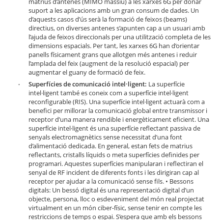
matrius d’antenes (MIMO massiu) a les xarxes 6G per donar
suport a les aplicacions amb un gran consum de dades. Un
d’aquests casos d’ús serà la formació de feixos (beams)
directius, on diverses antenes s’apunten cap a un usuari amb
l’ajuda de feixos direccionals per una utilització completa de les
dimensions espacials. Per tant, les xarxes 6G han d’orientar
panells físicament grans que allotgen més antenes i reduir
l’amplada del feix (augment de la resolució espacial) per
augmentar el guany de formació de feix.
Superfícies de comunicació intel·ligent:
La superfície
intel·ligent també es coneix com a superfície intel·ligent
reconfigurable (RIS). Una superfície intel·ligent actuarà com a
benefici per millorar la comunicació global entre transmissor i
receptor d’una manera rendible i energèticament eficient. Una
superfície intel·ligent és una superfície reflectant passiva de
senyals electromagnètics sense necessitat d’una font
d’alimentació dedicada. En general, estan fets de matrius
reflectants, cristalls líquids o meta superfícies definides per
programari. Aquestes superfícies manipularan i reflectiran el
senyal de RF incident de diferents fonts i les dirigiran cap al
receptor per ajudar a la comunicació sense fils. • Bessons
digitals: Un bessó digital és una representació digital d’un
objecte, persona, lloc o esdeveniment del món real projectat
virtualment en un món ciber-físic, sense tenir en compte les
restriccions de temps o espai. S’espera que amb els bessons