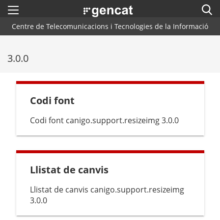
Menú
Cerc
. Obre en una nova finestra.
Centre de Telecomunicacions i Tecnologies de la Informació
Inici
Cercador
3.0.0
Arquitectura CTTI
Blog
Codi font
Plataformes i Frameworks
Codi font canigo.support.resizeimg 3.0.0
Centres de Suport
Contacte
Llistat de canvis
Llistat de canvis canigo.support.resizeimg
3.0.0