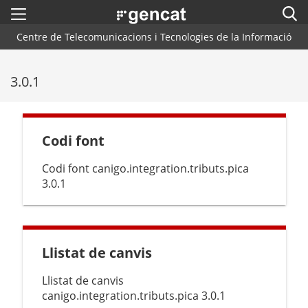
Menú
Cerc
. Obre en una nova finestra.
Centre de Telecomunicacions i Tecnologies de la Informació
Inici
Cercador
3.0.1
Arquitectura CTTI
Blog
Codi font
Plataformes i Frameworks
Codi font canigo.integration.tributs.pica
Centres de Suport
3.0.1
Contacte
Llistat de canvis
Llistat de canvis
canigo.integration.tributs.pica 3.0.1