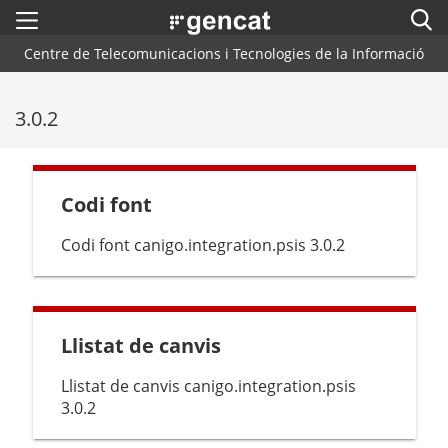
Menú
Cerc
. Obre en una nova finestra.
Centre de Telecomunicacions i Tecnologies de la Informació
Inici
Cercador
3.0.2
Arquitectura CTTI
Blog
Codi font
Plataformes i Frameworks
Codi font canigo.integration.psis 3.0.2
Centres de Suport
Contacte
Llistat de canvis
Llistat de canvis canigo.integration.psis
3.0.2